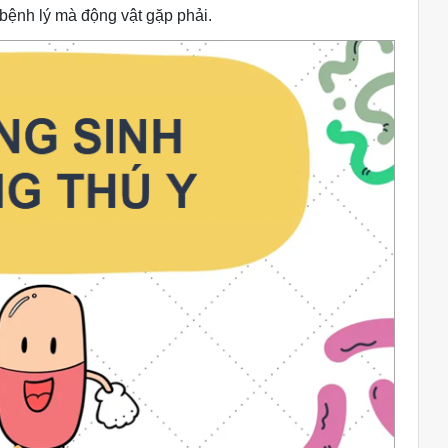
c bệnh lý mà động vật gặp phải.